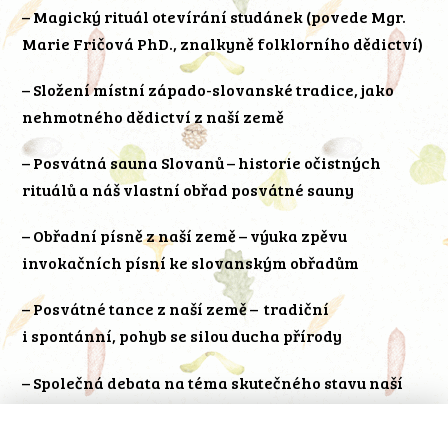
– Magický rituál otevírání studánek (povede Mgr.
Marie Fričová PhD., znalkyně folklorního dědictví)
– Složení místní západo-slovanské tradice, jako
nehmotného dědictví z naší země
– Posvátná sauna Slovanů – historie očistných
rituálů a náš vlastní obřad posvátné sauny
– Obřadní písně z naší země – výuka zpěvu
invokačních písní ke slovanským obřadům
– Posvátné tance z naší země – tradiční
i spontánní, pohyb se silou ducha přírody
– Společná debata na téma skutečného stavu naší
domorodé kultury