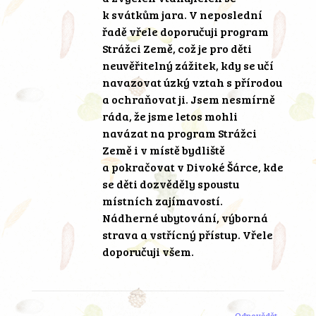
k svátkům jara. V neposlední
řadě vřele doporučuji program
Strážci Země, což je pro děti
neuvěřitelný zážitek, kdy se učí
navazovat úzký vztah s přírodou
a ochraňovat ji. Jsem nesmírně
ráda, že jsme letos mohli
navázat na program Strážci
Země i v místě bydliště
a pokračovat v Divoké Šárce, kde
se děti dozvěděly spoustu
místních zajímavostí.
Nádherné ubytování, výborná
strava a vstřícný přístup. Vřele
doporučuji všem.
Odpovědět