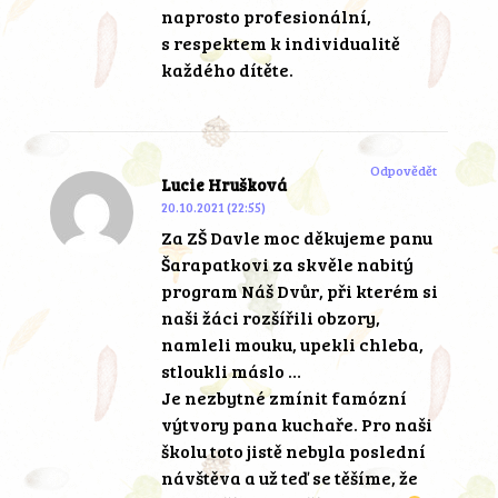
naprosto profesionální,
s respektem k individualitě
každého dítěte.
Odpovědět
Lucie Hrušková
20.10.2021 (22:55)
Za ZŠ Davle moc děkujeme panu
Šarapatkovi za skvěle nabitý
program Náš Dvůr, při kterém si
naši žáci rozšířili obzory,
namleli mouku, upekli chleba,
stloukli máslo …
Je nezbytné zmínit famózní
výtvory pana kuchaře. Pro naši
školu toto jistě nebyla poslední
návštěva a už teď se těšíme, že