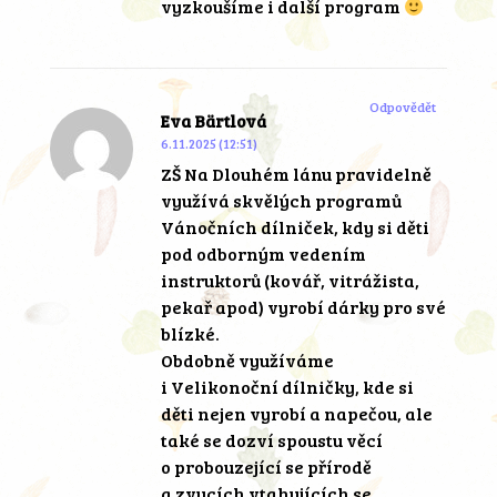
vyzkoušíme i další program
Odpovědět
Eva Bärtlová
6.11.2025 (12:51)
ZŠ Na Dlouhém lánu pravidelně
využívá skvělých programů
Vánočních dílniček, kdy si děti
pod odborným vedením
instruktorů (kovář, vitrážista,
pekař apod) vyrobí dárky pro své
blízké.
Obdobně využíváme
i Velikonoční dílničky, kde si
děti nejen vyrobí a napečou, ale
také se dozví spoustu věcí
o probouzející se přírodě
a zvycích vtahujících se