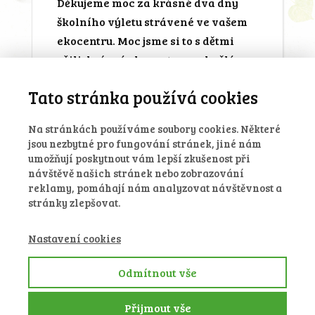
Děkujeme moc za krásné dva dny
školního výletu strávené ve vašem
ekocentru. Moc jsme si to s dětmi
užili, krásné ekocentrum, skvělé
jídlo, krásná příroda v okolí
Tato stránka používá cookies
a zajimavý výukový program jenž
měl přesah i do dalších školních
Na stránkách používáme soubory cookies. Některé
dnů.
jsou nezbytné pro fungování stránek, jiné nám
umožňují poskytnout vám lepší zkušenost při
návštěvě našich stránek nebo zobrazování
reklamy, pomáhají nám analyzovat návštěvnost a
Kateřina Heřmanská
stránky zlepšovat.
ZŠ Slapy nad Vltavou, duben 2018
Nastavení cookies
Odmítnout vše
© 2017 Ekocentrum Loutí
Přijmout vše