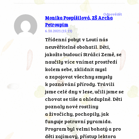
Odpovědět
Monika Pospíšilová, ZŠ Archa
Petroupim
6.10.2021 (15:13)
Třídenní pobyt v Loutí nás
neuvěřitelně obohatil. Děti,
jakožto budoucí Strážci Země, se
naučily více vnímat prostředí
kolem sebe, zklidnit mysl
a zapojovat všechny smysly
k poznávání přírody. Trávili
jsme celé dny v lese, učili jsme se
chovat se tiše a ohleduplně. Děti
poznaly nové rostliny
a živočichy, pochopily, jak
funguje potravní pyramida.
Program byl velmi bohatý a pro
děti zajímavý, přístup lektora