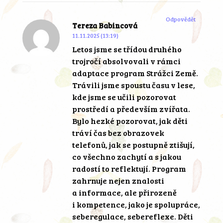
Odpovědět
Tereza Babincová
11.11.2025 (13:19)
Letos jsme se třídou druhého
trojročí absolvovali v rámci
adaptace program Strážci Země.
Trávili jsme spoustu času v lese,
kde jsme se učili pozorovat
prostředí a především zvířata.
Bylo hezké pozorovat, jak děti
tráví čas bez obrazovek
telefonů, jak se postupně ztišují,
co všechno zachytí a s jakou
radostí to reflektují. Program
zahrnuje nejen znalosti
a informace, ale přirozeně
i kompetence, jako je spolupráce,
seberegulace, sebereflexe. Děti