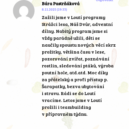
Bára Pastrňáková
8.11.2025 (19:33)
Zažili jsme v Loutí programy
Strážci lesa, Náš Dvůr, adventní
dílny. Nabitý program jsme si
vždy parádně užili, děti se
naučily spoustu nových věcí skrz
prožitky, většina času v lese,
pozorování zvířat, poznávání
rostlin, sledování ptáků, výroba
poutní hole, atd.atd. Moc díky
za přátelský a profi přístup p.
Šarapatky, bezva ubytování
i stravu. Rádi se do Loutí
vracíme. Letos jsme v Loutí
prožili i teambuilding
v přípravném týdnu.