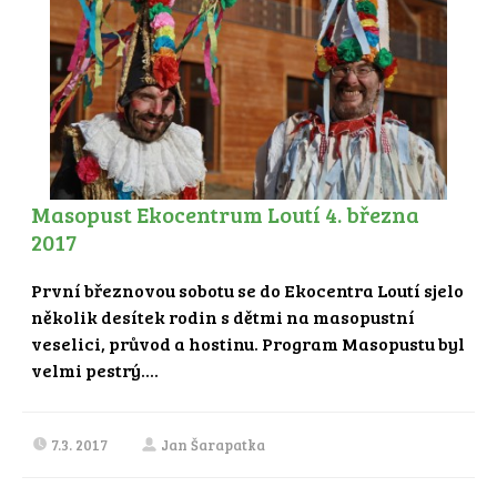
Masopust Ekocentrum Loutí 4. března
2017
První březnovou sobotu se do Ekocentra Loutí sjelo
několik desítek rodin s dětmi na masopustní
veselici, průvod a hostinu. Program Masopustu byl
velmi pestrý....
7.3. 2017
Jan Šarapatka