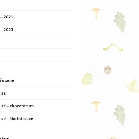
 – 2021
 – 2023
řazené
 se
o se – ekocentrum
 se – školní akce
hivy