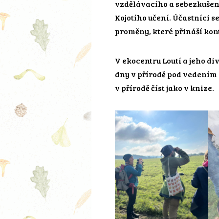
vzdělávacího a sebezkuše
Kojotího učení. Účastníci s
proměny, které přináší kont
V ekocentru Loutí a jeho di
dny v přírodě pod vedením
v přírodě číst jako v knize.