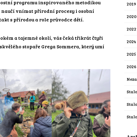
nostní programu inspirovaného metodikou
2019
e naučí vnímat přírodní procesy i osobní
2020
akt s přírodou a role průvodce dětí.
2022
vokém a tajemné okolí, vás čeká třikrát čtyři
2024
 skvělého stopaře Grega Sommera, který umí
2025
2026
Neza
Stalo
Stal
Stalo
Arc