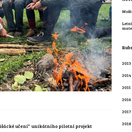
Mošt
Letn
mate
Rub
2013
2014
2015
2016
2017
2018
išácké učení“ unikátního pilotní projekt