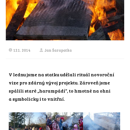
12.1. 2014
Jan Šarapatka
V lednu jsme na statku udělali rituál novoroční
vize pro zdárný vývoj projektu. Zároveň jsme
spálili staré „harampádí“, to hmotné na ohni
a symbolicky i to vnitřní.